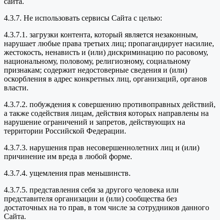
сайта.
4.3.7. Не использовать сервисы Сайта с целью:
4.3.7.1. загрузки контента, который является незаконным,
нарушает любые права третьих лиц; пропагандирует насилие,
жестокость, ненависть и (или) дискриминацию по расовому,
национальному, половому, религиозному, социальному
признакам; содержит недостоверные сведения и (или)
оскорбления в адрес конкретных лиц, организаций, органов
власти.
4.3.7.2. побуждения к совершению противоправных действий,
а также содействия лицам, действия которых направлены на
нарушение ограничений и запретов, действующих на
территории Российской Федерации.
4.3.7.3. нарушения прав несовершеннолетних лиц и (или)
причинение им вреда в любой форме.
4.3.7.4. ущемления прав меньшинств.
4.3.7.5. представления себя за другого человека или
представителя организации и (или) сообщества без
достаточных на то прав, в том числе за сотрудников данного
Сайта.