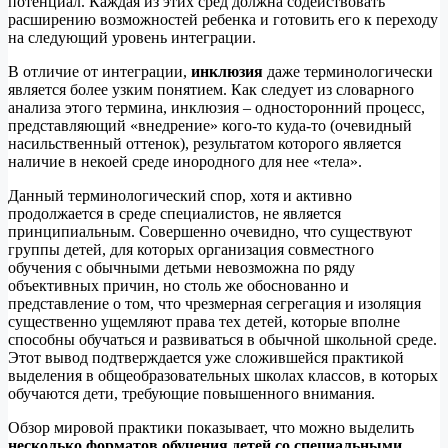
потенциал. Каждая из этих сред должна содействовать
расширению возможностей ребенка и готовить его к переходу
на следующий уровень интеграции.
В отличие от интеграции,
инклюзия
даже терминологически
является более узким понятием. Как следует из словарного
анализа этого термина, инклюзия – односторонний процесс,
представляющий «внедрение» кого-то куда-то (очевидный
насильственный оттенок), результатом которого является
наличие в некоей среде инородного для нее «тела».
Данный терминологический спор, хотя и активно
продолжается в среде специалистов, не является
принципиальным. Совершенно очевидно, что существуют
группы детей, для которых организация совместного
обучения с обычными детьми невозможна по ряду
объективных причин, но столь же обоснованно и
представление о том, что чрезмерная сегрегация и изоляция
существенно ущемляют права тех детей, которые вполне
способны обучаться и развиваться в обычной школьной среде.
Этот вывод подтверждается уже сложившейся практикой
выделения в общеобразовательных школах классов, в которых
обучаются дети, требующие повышенного внимания.
Обзор мировой практики показывает, что можно выделить
несколько форматов обучения детей со специальными