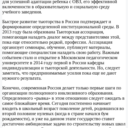
для успешной адаптации ребенка с ОВЗ, его эффективной
включенности в образовательную и социальную среду
учебного заведения.
Быстрое развитие тьюторства в России подтверждает и
формирование определенной институциональной среды. В
2013 году была образована Тьюторская ассоциация,
помогающая наладить диалог между представителями этой,
пока еще относительно редкой, профессии. Ассоциация
организует семинары, обучение, публикует материалы,
помогающие специалистам наладить свою работу. Важным
событием стало и открытие в Московском педагогическом
университете в 2014 году первой в России кафедры
индивидуализации и тьюторской деятельности. Но, следует
заметить, что предпринимаемые усилия пока еще не дают
нужного результата.
Конечно, современная Россия делает только первые шаги по
организации полноценного инклюзивного образования.
Определенного «рывка» в этом отношении следует ожидать в
самое ближайшее время. Сегодня постепенно начинает
входить в школьный возраст поколение детей, родившихся во
второй половине нулевых (когда в стране начался бум
рождаемости), и уже на данном этапе государство ставит
достаточно амбициозные задачи по строительству новых школ