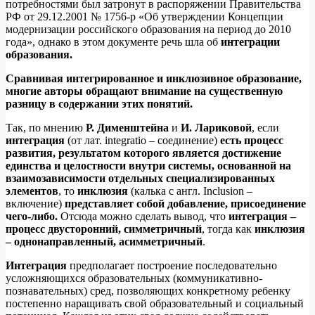
потребностями был затронут в распоряжении Правительства
РФ от 29.12.2001 № 1756-р «Об утверждении Концепции
модернизации российского образования на период до 2010
года», однако в этом документе речь шла об
интеграции
образования.
Сравнивая интегрированное и инклюзивное образование,
многие авторы обращают внимание на существенную
разницу в содержании этих понятий.
Так, по мнению
Р. Дименштейна
и
И. Лариковой
, если
интеграция
(от лат. integratio – соединение)
есть процесс
развития, результатом которого является достижение
единства и целостности внутри системы, основанной на
взаимозависимости отдельных специализированных
элементов
, то
инклюзия
(калька с англ. Inclusion –
включение)
представляет собой добавление, присоединение
чего-либо.
Отсюда можно сделать вывод, что
интеграция –
процесс двусторонний, симметричный
, тогда как
инклюзия
– однонаправленный, асимметричный
.
Интеграция
предполагает построение последовательно
усложняющихся образовательных (коммуникативно-
познавательных) сред, позволяющих конкретному ребенку
постепенно наращивать свой образовательный и социальный