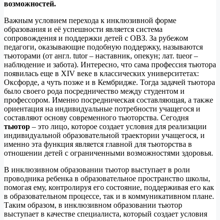
возможностей.
Важным условием перехода к инклюзивной форме
образования и её успешности является система
сопровождения и поддержки детей с ОВЗ. За рубежом
педагоги, оказывающие подобную поддержку, называются
тьюторами (от англ. tutor – наставник, опекун; лат. tueor –
наблюдение и забота). Интересно, что сама профессия тьютора
появилась еще в XIV веке в классических университетах:
Оксфорде, а чуть позже и в Кембридже. Тогда задачей тьютора
было своего рода посредничество между студентом и
профессором. Именно посредническая составляющая, а также
ориентация на индивидуальные потребности учащегося и
составляют основу современного тьюторства. Сегодня
тьютор
– это лицо, которое создает условия для реализации
индивидуальной образовательной траектории учащегося, и
именно эта функция является главной для тьюторства в
отношении детей с ограниченными возможностями здоровья.
В инклюзивном образовании тьютор выступает в роли
проводника ребенка в образовательное пространство школы,
помогая ему, контролируя его состояние, поддерживая его как
в образовательном процессе, так и в коммуникативном плане.
Таким образом, в инклюзивном образовании тьютор
выступает в качестве специалиста, который создает условия