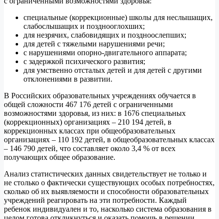
с ограниченными возможностями здоровья:
специальные (коррекционные) школы для неслышащих,
слабослышащих и позднооглохших;
для незрячих, слабовидящих и поздноослепших;
для детей с тяжелыми нарушениями речи;
с нарушениями опорно-двигательного аппарата;
с задержкой психического развития;
для умственно отсталых детей и для детей с другими
отклонениями в развитии.
В Российских образовательных учреждениях обучается в
общей сложности 467 176 детей с ограниченными
возможностями здоровья, из них: в 1676 специальных
(коррекционных) организациях – 210 194 детей, в
коррекционных классах при общеобразовательных
организациях – 110 192 детей, в общеобразовательных классах
– 146 790 детей, что составляет около 3,4 % от всех
получающих общее образование.
Анализ статистических данных свидетельствует не только и
не столько о фактически существующих особых потребностях,
сколько об их выявляемости и способности образовательных
учреждений реагировать на эти потребности. Каждый
ребенок индивидуален и то, насколько система образования в
целом готова откликнуться и оказать помощь в решении