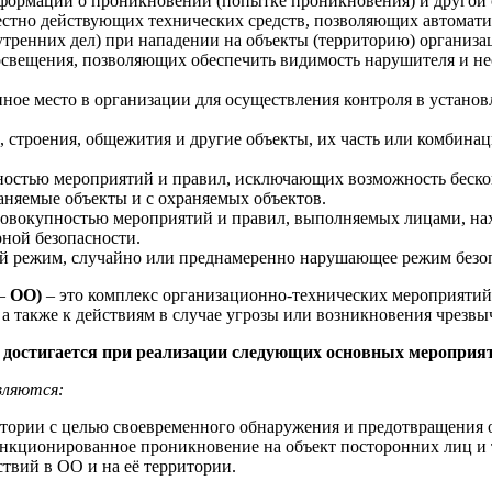
информации о проникновении (попытке проникновения) и друго
естно действующих технических средств, позволяющих автомати
тренних дел) при нападении на объекты (территорию) организа
освещения, позволяющих обеспечить видимость нарушителя и н
ное место в организации для осуществления контроля в устано
), строения, общежития и другие объекты, их часть или комбин
остью мероприятий и правил, исключающих возможность бесконт
раняемые объекты и с охраняемых объектов.
овокупностью мероприятий и правил, выполняемых лицами, нах
ной безопасности.
й режим, случайно или преднамеренно нарушающее режим безоп
–
ОО)
– это комплекс организационно-технических мероприятий,
 а также к действиям в случае угрозы или возникновения чрезв
 достигается при реализации следующих основных мероприя
вляются:
ритории с целью своевременного обнаружения и предотвращения
нкционированное проникновение на объект посторонних лиц и 
твий в ОО и на её территории.