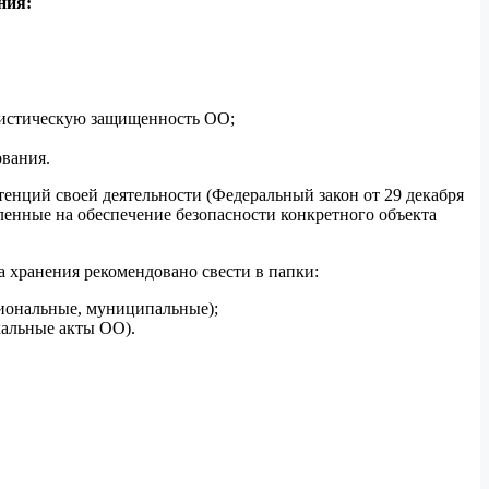
ния:
ристическую защищенность ОО;
ования.
енций своей деятельности (Федеральный закон от 29 декабря
енные на обеспечение безопасности конкретного объекта
а хранения рекомендовано свести в папки:
иональные, муниципальные);
кальные акты ОО).