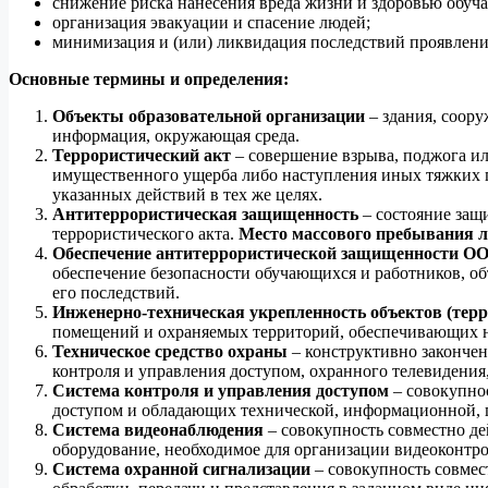
снижение риска нанесения вреда жизни и здоровью обуча
организация эвакуации и спасение людей;
минимизация и (или) ликвидация последствий проявлени
Основные термины и определения:
Объекты образовательной организации
– здания, соор
информация, окружающая среда.
Террористический акт
– совершение взрыва, поджога и
имущественного ущерба либо наступления иных тяжких по
указанных действий в тех же целях.
Антитеррористическая защищенность
– состояние защ
террористического акта.
Место массового пребывания 
Обеспечение антитеррористической защищенности О
обеспечение безопасности обучающихся и работников, об
его последствий.
Инженерно-техническая укрепленность объектов (тер
помещений и охраняемых территорий, обеспечивающих 
Техническое средство охраны
– конструктивно закончен
контроля и управления доступом, охранного телевидения
Система контроля и управления доступом
– совокупнос
доступом и обладающих технической, информационной, 
Система видеонаблюдения
– совокупность совместно д
оборудование, необходимое для организации видеоконтро
Система охранной сигнализации
– совокупность совмес