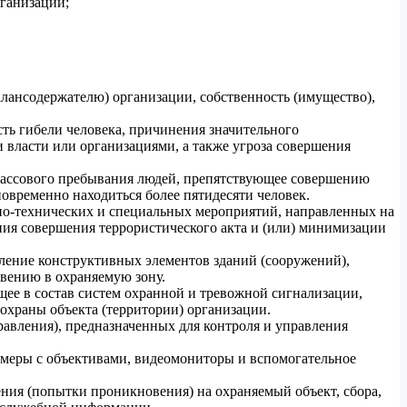
рганизации;
алансодержателю) организации, собственность (имущество),
ть гибели человека, причинения значительного
 власти или организациями, а также угроза совершения
 массового пребывания людей, препятствующее совершению
овременно находиться более пятидесяти человек.
но-технических и специальных мероприятий, направленных на
ния совершения террористического акта и (или) минимизации
ление конструктивных элементов зданий (сооружений),
вению в охраняемую зону.
ее в состав систем охранной и тревожной сигнализации,
 охраны объекта (территории) организации.
равления), предназначенных для контроля и управления
меры с объективами, видеомониторы и вспомогательное
ия (попытки проникновения) на охраняемый объект, сбора,