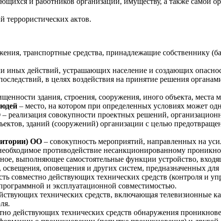
ющихся и работников организации, имуществу, а также самой о
й террористических актов.
ужения, транспортные средства, принадлежащие собственнику (б
ли иных действий, устрашающих население и создающих опаснос
следствий, в целях воздействия на принятие решения органами
ищенности здания, строения, сооружения, иного объекта, места
людей
– место, на котором при определенных условиях может одн
О
– реализация совокупности проектных решений, организацион
ъектов, зданий (сооружений) организации с целью предотвраще
ритории) ОО
– совокупность мероприятий, направленных на уси
необходимое противодействие несанкционированному проникно
ное, выполняющее самостоятельные функции устройство, входящ
, освещения, оповещения и других систем, предназначенных для
ть совместно действующих технических средств (контроля и уп
программной и эксплуатационной совместимостью.
ействующих технических средств, включающая телевизионные ка
ля.
тно действующих технических средств обнаружения проникновен