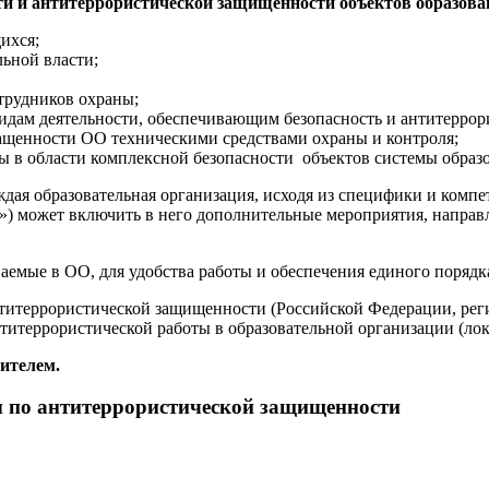
ти и антитеррористической защищенности объектов образова
ихся;
ьной власти;
трудников охраны;
видам деятельности, обеспечивающим безопасность и антитерро
ащенности ОО техническими средствами охраны и контроля;
ы в области комплексной безопасности объектов системы образ
я образовательная организация, исходя из специфики и компет
) может включить в него дополнительные мероприятия, направл
аемые в ОО, для удобства работы и обеспечения единого порядк
нтитеррористической защищенности (Российской Федерации, рег
итеррористической работы в образовательной организации (ло
ителем.
 по антитеррористической защищенности