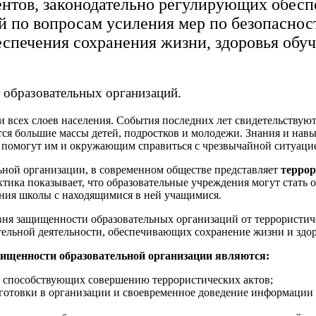
нтов, законодательно регулирующих обесп
̆ по вопросам усиления мер по безопаснос
спечения сохранения жизни, здоровья обу
 образовательных организаций.
 всех слоев населения. События последних лет свидетельствуют
тся большие массы детей, подростков и молодежи. Знания и навы
омогут им и окружающим справиться с чрезвычайной ситуацией,
льной организации, в современном обществе представляет
терро
ктика показывает, что образовательные учреждения могут стать 
дания школы с находящимися в ней учащимися.
вня защищенности образовательных организаций от террористи
тельной деятельности, обеспечивающих сохранение жизни и здо
ищенности образовательной организации являются:
, способствующих совершению террористических актов;
дготовки в организации и своевременное доведение информации