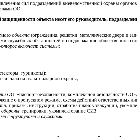
ивлечения сил подразделений вневедомственной охраны органо
силами ОО.
 защищенности объекта несет его руководитель, подразделен
емого объекта
(ограждения, решетки, металлические двери и зап
ми служебных обязанностей по поддержанию общественного пор
 которое включает системы:
;
етекторы, турникеты);
 сигнала на пульт пожарной охраны;
сти ОО
: «паспорт безопасности, комплексной безопасности ОО»,
ожение о пропускном режиме, схемы действий ответственных ли
сти:
приказы, инструкции, отработка планов эвакуации, укомп
й обороны
: тренировки, укомплектование СИЗ.
гими структурами и службами.