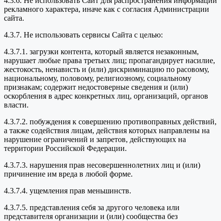
4.3.6. Не использовать Сайт для распространения информации
рекламного характера, иначе как с согласия Администрации
сайта.
4.3.7. Не использовать сервисы Сайта с целью:
4.3.7.1. загрузки контента, который является незаконным,
нарушает любые права третьих лиц; пропагандирует насилие,
жестокость, ненависть и (или) дискриминацию по расовому,
национальному, половому, религиозному, социальному
признакам; содержит недостоверные сведения и (или)
оскорбления в адрес конкретных лиц, организаций, органов
власти.
4.3.7.2. побуждения к совершению противоправных действий,
а также содействия лицам, действия которых направлены на
нарушение ограничений и запретов, действующих на
территории Российской Федерации.
4.3.7.3. нарушения прав несовершеннолетних лиц и (или)
причинение им вреда в любой форме.
4.3.7.4. ущемления прав меньшинств.
4.3.7.5. представления себя за другого человека или
представителя организации и (или) сообщества без