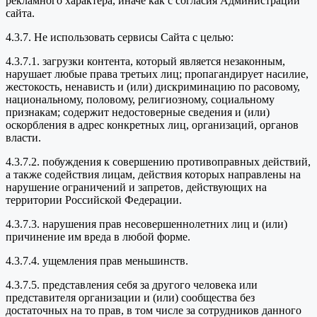
рекламного характера, иначе как с согласия Администрации
сайта.
4.3.7. Не использовать сервисы Сайта с целью:
4.3.7.1. загрузки контента, который является незаконным,
нарушает любые права третьих лиц; пропагандирует насилие,
жестокость, ненависть и (или) дискриминацию по расовому,
национальному, половому, религиозному, социальному
признакам; содержит недостоверные сведения и (или)
оскорбления в адрес конкретных лиц, организаций, органов
власти.
4.3.7.2. побуждения к совершению противоправных действий,
а также содействия лицам, действия которых направлены на
нарушение ограничений и запретов, действующих на
территории Российской Федерации.
4.3.7.3. нарушения прав несовершеннолетних лиц и (или)
причинение им вреда в любой форме.
4.3.7.4. ущемления прав меньшинств.
4.3.7.5. представления себя за другого человека или
представителя организации и (или) сообщества без
достаточных на то прав, в том числе за сотрудников данного