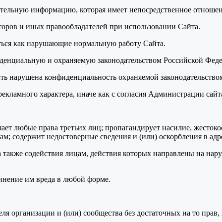
ительную информацию, которая имеет непосредственное отношен
торов и иных правообладателей при использовании Сайта.
аться как нарушающие нормальную работу Сайта.
фиденциальную и охраняемую законодательством Российской Фе
 быть нарушена конфиденциальность охраняемой законодательст
рекламного характера, иначе как с согласия Администрации сайт
ушает любые права третьих лиц; пропагандирует насилие, жесток
м; содержит недостоверные сведения и (или) оскорбления в адр
а также содействия лицам, действия которых направлены на нар
инение им вреда в любой форме.
теля организации и (или) сообщества без достаточных на то прав,