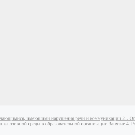
обучающимися, имеющими нарушения речи и коммуникации
21. О
инклюзивной среды в образовательной организации
Занятие 4. 