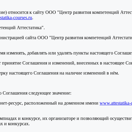
ение) относится к сайту ООО "Центр развития компетенций Атте
tatika-courses.ru
.
етенций Аттестатика".
нистрацией сайта ООО "Центр развития компетенций Аттестатик
ремя изменять, добавлять или удалять пункты настоящего Соглаш
т принятие Соглашения и изменений, внесенных в настоящее Со
верку настоящего Соглашения на наличие изменений в нём.
о Соглашения следующее значение:
ернет-ресурс, расположенный на доменном имени
www.attestatika-
мпиадах и конкурсе, их организаторе и позволяющий осуществит
х и конкурсах.