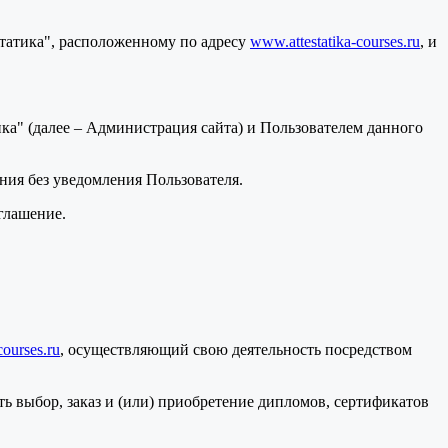
статика", расположенному по адресу
www.attestatika-courses.ru
, и
а" (далее – Администрация сайта) и Пользователем данного
ения без уведомления Пользователя.
глашение.
courses.ru
, осуществляющий свою деятельность посредством
ь выбор, заказ и (или) приобретение дипломов, сертификатов