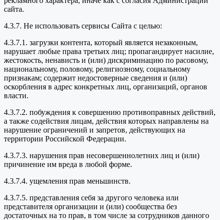
рекламного характера, иначе как с согласия Администрации
сайта.
4.3.7. Не использовать сервисы Сайта с целью:
4.3.7.1. загрузки контента, который является незаконным,
нарушает любые права третьих лиц; пропагандирует насилие,
жестокость, ненависть и (или) дискриминацию по расовому,
национальному, половому, религиозному, социальному
признакам; содержит недостоверные сведения и (или)
оскорбления в адрес конкретных лиц, организаций, органов
власти.
4.3.7.2. побуждения к совершению противоправных действий,
а также содействия лицам, действия которых направлены на
нарушение ограничений и запретов, действующих на
территории Российской Федерации.
4.3.7.3. нарушения прав несовершеннолетних лиц и (или)
причинение им вреда в любой форме.
4.3.7.4. ущемления прав меньшинств.
4.3.7.5. представления себя за другого человека или
представителя организации и (или) сообщества без
достаточных на то прав, в том числе за сотрудников данного