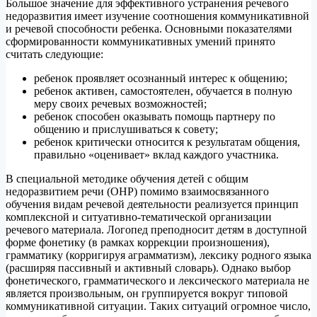
Большое значение для эффективного устранения речевого
недоразвития имеет изучение соотношения коммуникативной
и речевой способности ребенка. Основными показателями
сформированности коммуникативных умений принято
считать следующие:
ребенок проявляет осознанный интерес к общению;
ребенок активен, самостоятелен, обучается в полную
меру своих речевых возможностей;
ребенок способен оказывать помощь партнеру по
общению и прислушиваться к совету;
ребенок критически относится к результатам общения,
правильно «оценивает» вклад каждого участника.
В специальной методике обучения детей с общим
недоразвитием речи (ОНР) помимо взаимосвязанного
обучения видам речевой деятельности реализуется принцип
комплексной и ситуативно-тематической организации
речевого материала. Логопед преподносит детям в доступной
форме фонетику (в рамках коррекции произношения),
грамматику (корригируя аграмматизм), лексику родного языка
(расширяя пассивный и активный словарь). Однако выбор
фонетического, грамматического и лексического материала не
является произвольным, он группируется вокруг типовой
коммуникативной ситуации. Таких ситуаций огромное число,