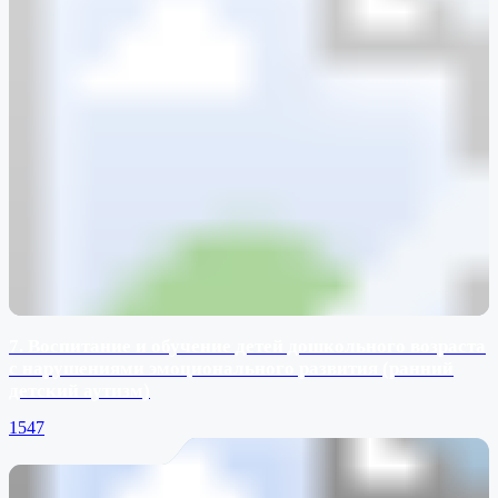
7. Воспитание и обучение детей дошкольного возраста
с нарушениями эмоционального развития (ранний
детский аутизм)
1547