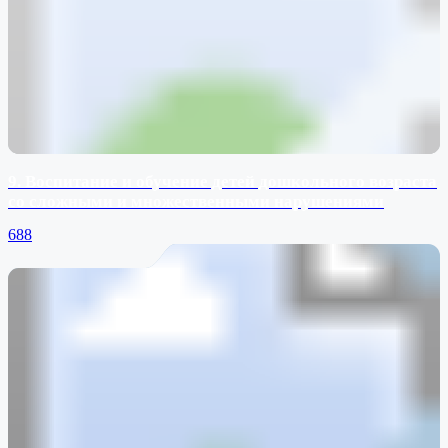
9. Воспитание и обучение детей дошкольного возраста
со сложными и множественными нарушениями
688