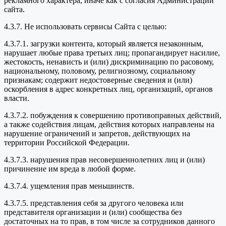
рекламного характера, иначе как с согласия Администрации
сайта.
4.3.7. Не использовать сервисы Сайта с целью:
4.3.7.1. загрузки контента, который является незаконным,
нарушает любые права третьих лиц; пропагандирует насилие,
жестокость, ненависть и (или) дискриминацию по расовому,
национальному, половому, религиозному, социальному
признакам; содержит недостоверные сведения и (или)
оскорбления в адрес конкретных лиц, организаций, органов
власти.
4.3.7.2. побуждения к совершению противоправных действий,
а также содействия лицам, действия которых направлены на
нарушение ограничений и запретов, действующих на
территории Российской Федерации.
4.3.7.3. нарушения прав несовершеннолетних лиц и (или)
причинение им вреда в любой форме.
4.3.7.4. ущемления прав меньшинств.
4.3.7.5. представления себя за другого человека или
представителя организации и (или) сообщества без
достаточных на то прав, в том числе за сотрудников данного