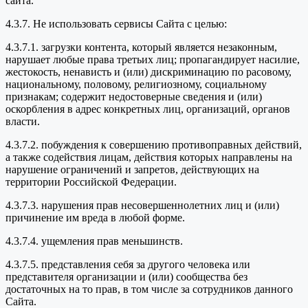
сайта.
4.3.7. Не использовать сервисы Сайта с целью:
4.3.7.1. загрузки контента, который является незаконным,
нарушает любые права третьих лиц; пропагандирует насилие,
жестокость, ненависть и (или) дискриминацию по расовому,
национальному, половому, религиозному, социальному
признакам; содержит недостоверные сведения и (или)
оскорбления в адрес конкретных лиц, организаций, органов
власти.
4.3.7.2. побуждения к совершению противоправных действий,
а также содействия лицам, действия которых направлены на
нарушение ограничений и запретов, действующих на
территории Российской Федерации.
4.3.7.3. нарушения прав несовершеннолетних лиц и (или)
причинение им вреда в любой форме.
4.3.7.4. ущемления прав меньшинств.
4.3.7.5. представления себя за другого человека или
представителя организации и (или) сообщества без
достаточных на то прав, в том числе за сотрудников данного
Сайта.