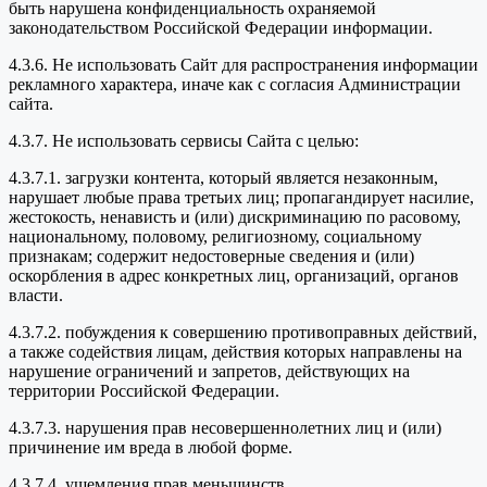
быть нарушена конфиденциальность охраняемой
законодательством Российской Федерации информации.
4.3.6. Не использовать Сайт для распространения информации
рекламного характера, иначе как с согласия Администрации
сайта.
4.3.7. Не использовать сервисы Сайта с целью:
4.3.7.1. загрузки контента, который является незаконным,
нарушает любые права третьих лиц; пропагандирует насилие,
жестокость, ненависть и (или) дискриминацию по расовому,
национальному, половому, религиозному, социальному
признакам; содержит недостоверные сведения и (или)
оскорбления в адрес конкретных лиц, организаций, органов
власти.
4.3.7.2. побуждения к совершению противоправных действий,
а также содействия лицам, действия которых направлены на
нарушение ограничений и запретов, действующих на
территории Российской Федерации.
4.3.7.3. нарушения прав несовершеннолетних лиц и (или)
причинение им вреда в любой форме.
4.3.7.4. ущемления прав меньшинств.