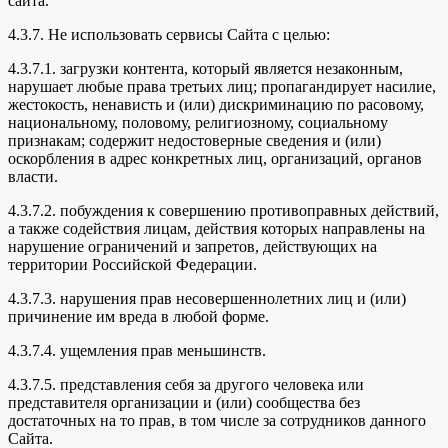
сайта.
4.3.7. Не использовать сервисы Сайта с целью:
4.3.7.1. загрузки контента, который является незаконным,
нарушает любые права третьих лиц; пропагандирует насилие,
жестокость, ненависть и (или) дискриминацию по расовому,
национальному, половому, религиозному, социальному
признакам; содержит недостоверные сведения и (или)
оскорбления в адрес конкретных лиц, организаций, органов
власти.
4.3.7.2. побуждения к совершению противоправных действий,
а также содействия лицам, действия которых направлены на
нарушение ограничений и запретов, действующих на
территории Российской Федерации.
4.3.7.3. нарушения прав несовершеннолетних лиц и (или)
причинение им вреда в любой форме.
4.3.7.4. ущемления прав меньшинств.
4.3.7.5. представления себя за другого человека или
представителя организации и (или) сообщества без
достаточных на то прав, в том числе за сотрудников данного
Сайта.