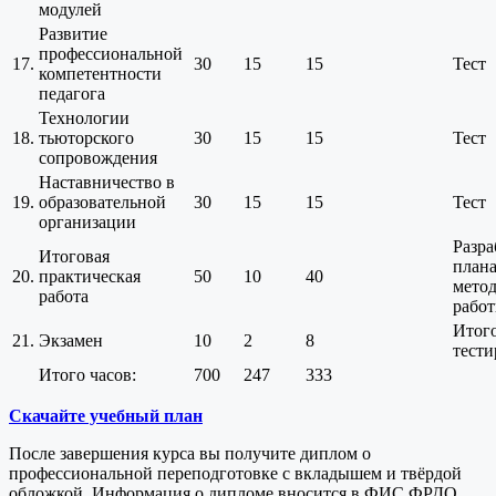
модулей
Развитие
профессиональной
17.
30
15
15
Тест
компетентности
педагога
Технологии
18.
тьюторского
30
15
15
Тест
сопровождения
Наставничество в
19.
образовательной
30
15
15
Тест
организации
Разра
Итоговая
план
20.
практическая
50
10
40
мето
работа
рабо
Итог
21.
Экзамен
10
2
8
тести
Итого часов:
700
247
333
Скачайте учебный план
После завершения курса вы получите диплом о
профессиональной переподготовке с вкладышем и твёрдой
обложкой. Информация о дипломе вносится в ФИС ФРДО.