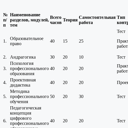
№
Наименование
Всего
Самостоятельная
Тип
п/
разделов, модулей,
Теория
часов
работа
конт
п
тем
Тест
Образовательное
1.
40
15
25
Прак
право
работ
2.
Андрагогика
30
20
10
Тест
Психология
Прак
3.
профессионального
40
20
20
работ
образования
Проективная
4.
40
20
20
Прое
дидактика
Методика
5.
профессионального
50
20
30
Тест
обучения
Педагогическая
концепция
цифрового
6.
40
20
20
Тест
профессионального