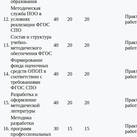
образования
Методическая
служба ПОО в
Прак
12.
условиях
40
20
20
работ
реализации ФГОС
СПО
Состав и структура
учебно-
Прак
13.
40
20
20
методического
работ
обеспечения ФГОС
Формирование
фонда оценочных
средств ОПОП в
Прак
14.
40
20
20
соответствии с
работ
требованиями
ФГОС СПО
Разработка и
оформление
Прак
15.
40
20
20
методической
работ
литературы
Методика
разработки
Прак
16.
программ
30
15
15
работ
профессиональных