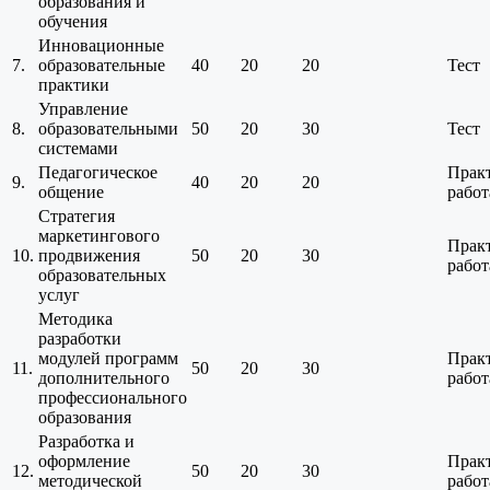
образования и
обучения
Инновационные
7.
образовательные
40
20
20
Тест
практики
Управление
8.
образовательными
50
20
30
Тест
системами
Педагогическое
Прак
9.
40
20
20
общение
работ
Стратегия
маркетингового
Прак
10.
продвижения
50
20
30
работ
образовательных
услуг
Методика
разработки
модулей программ
Прак
11.
50
20
30
дополнительного
работ
профессионального
образования
Разработка и
оформление
Прак
12.
50
20
30
методической
работ