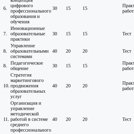
концепция
цифрового
Прак
6.
30
15
15
профессионального
работ
образования и
обучения
Инновационные
7.
образовательные
30
15
15
Тест
практики
Управление
8.
образовательными
40
20
20
Тест
системами
Педагогическое
Прак
8.
30
15
15
общение
работ
Стратегия
маркетингового
Прак
10.
продвижения
40
20
20
работ
образовательных
услуг
Организация и
управление
методической
11.
работой в системе
40
20
20
Тест
среднего
профессионального