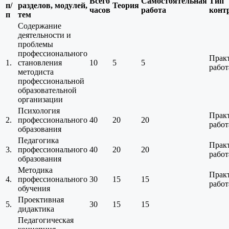
Всего
Самостоятельная
Тип
п/
разделов, модулей,
Теория
часов
работа
конт
п
тем
Содержание
деятельности и
проблемы
профессионального
Прак
1.
становления
10
5
5
работ
методиста
профессиональной
образовательной
организации
Психология
Прак
2.
профессионального
40
20
20
работ
образования
Педагогика
Прак
3.
профессионального
40
20
20
работ
образования
Методика
Прак
4.
профессионального
30
15
15
работ
обучения
Проективная
5.
30
15
15
дидактика
Педагогическая