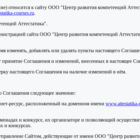
ение) относится к сайту ООО "Центр развития компетенций Атте
tatika-courses.ru
.
етенций Аттестатика".
нистрацией сайта ООО "Центр развития компетенций Аттестатик
ремя изменять, добавлять или удалять пункты настоящего Соглаш
т принятие Соглашения и изменений, внесенных в настоящее Со
верку настоящего Соглашения на наличие изменений в нём.
о Соглашения следующее значение:
ернет-ресурс, расположенный на доменном имени
www.attestatika-
мпиадах и конкурсе, их организаторе и позволяющий осуществит
х и конкурсах.
 управление Сайтом, действующие от имени ООО "Центр развити