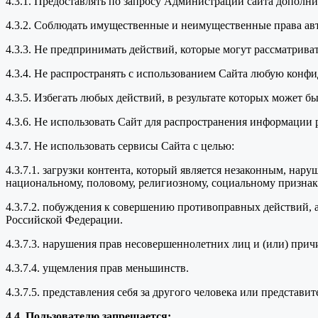
4.3.1. Предоставлять по запросу Администрации сайта дополн
4.3.2. Соблюдать имущественные и неимущественные права ав
4.3.3. Не предпринимать действий, которые могут рассматрив
4.3.4. Не распространять с использованием Сайта любую кон
4.3.5. Избегать любых действий, в результате которых может
4.3.6. Не использовать Сайт для распространения информации 
4.3.7. Не использовать сервисы Сайта с целью:
4.3.7.1. загрузки контента, который является незаконным, нар
национальному, половому, религиозному, социальному признака
4.3.7.2. побуждения к совершению противоправных действий, 
Российской Федерации.
4.3.7.3. нарушения прав несовершеннолетних лиц и (или) прич
4.3.7.4. ущемления прав меньшинств.
4.3.7.5. представления себя за другого человека или представи
4.4. Пользователю запрещается: