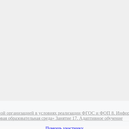
ьной организацией в условиях реализации ФГОС и ФОП
8. Инфо
вая образовательная среда»
Занятие 17. Адаптивное обучение
Помощь участнику