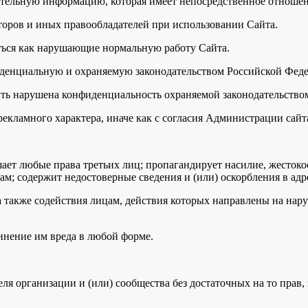
ительную информацию, которая имеет непосредственное отношен
торов и иных правообладателей при использовании Сайта.
аться как нарушающие нормальную работу Сайта.
фиденциальную и охраняемую законодательством Российской Фе
 быть нарушена конфиденциальность охраняемой законодательст
рекламного характера, иначе как с согласия Администрации сайт
ушает любые права третьих лиц; пропагандирует насилие, жесток
м; содержит недостоверные сведения и (или) оскорбления в адр
а также содействия лицам, действия которых направлены на нар
инение им вреда в любой форме.
теля организации и (или) сообщества без достаточных на то прав,