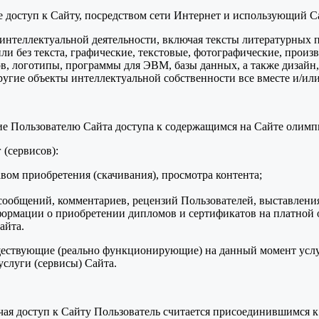
ее доступ к Сайту, посредством сети Интернет и использующий С
ты интеллектуальной деятельности, включая тексты литературных 
и без текста, графические, текстовые, фотографические, произ
в, логотипы, программы для ЭВМ, базы данных, а также дизайн,
ругие объекты интеллектуальной собственности все вместе и/или
ние Пользователю Сайта доступа к содержащимся на Сайте олим
 (сервисов):
авом приобретения (скачивания), просмотра контента;
ообщений, комментариев, рецензий Пользователей, выставления
формации о приобретении дипломов и сертификатов на платной 
айта.
уществующие (реально функционирующие) на данный момент услу
слуги (сервисы) Сайта.
учая доступ к Сайту Пользователь считается присоединившимся 