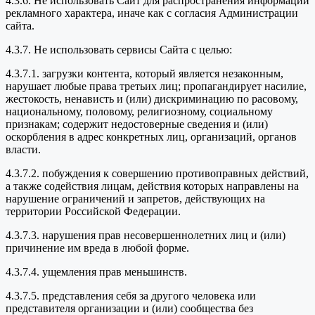
4.3.6. Не использовать Сайт для распространения информации
рекламного характера, иначе как с согласия Администрации
сайта.
4.3.7. Не использовать сервисы Сайта с целью:
4.3.7.1. загрузки контента, который является незаконным,
нарушает любые права третьих лиц; пропагандирует насилие,
жестокость, ненависть и (или) дискриминацию по расовому,
национальному, половому, религиозному, социальному
признакам; содержит недостоверные сведения и (или)
оскорбления в адрес конкретных лиц, организаций, органов
власти.
4.3.7.2. побуждения к совершению противоправных действий,
а также содействия лицам, действия которых направлены на
нарушение ограничений и запретов, действующих на
территории Российской Федерации.
4.3.7.3. нарушения прав несовершеннолетних лиц и (или)
причинение им вреда в любой форме.
4.3.7.4. ущемления прав меньшинств.
4.3.7.5. представления себя за другого человека или
представителя организации и (или) сообщества без