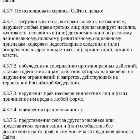
сайта.
4.3.7. Не использовать сервисы Сайта с целью:
4.3.7.1. загрузки контента, который является незаконным,
нарушает любые права третьих лиц; пропагандирует насилие,
жестокость, ненависть и (или) дискриминацию по расовому,
национальному, половому, религиозному, социальному
признакам; содержит недостоверные сведения и (или)
оскорбления в адрес конкретных лиц, организаций, органов
власти.
4.3.7.2. побуждения к совершению противоправных действий,
а также содействия лицам, действия которых направлены на
нарушение ограничений и запретов, действующих на
территории Российской Федерации.
4.3.7.3. нарушения прав несовершеннолетних лиц и (или)
причинение им вреда в любой форме.
4.3.7.4. ущемления прав меньшинств.
4.3.7.5. представления себя за другого человека или
представителя организации и (или) сообщества без
достаточных на то прав, в том числе за сотрудников данного
Сайта.