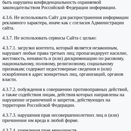
быть нарушена конфиденциальность охраняемой
законодательством Российской Федерации информации.
4.3.6. Не использовать Сайт для распространения информации
рекламного характера, иначе как с согласия Администрации
сайта.
4.3.7. Не использовать сервисы Сайта с целью:
4.3.7.1. загрузки контента, который является незаконным,
нарушает любые права третьих лиц; пропагандирует насилие,
жестокость, ненависть и (или) дискриминацию по расовому,
национальному, половому, религиозному, социальному
признакам; содержит недостоверные сведения и (или)
оскорбления в адрес конкретных лиц, организаций, органов
власти.
4.3.7.2. побуждения к совершению противоправных действий,
а также содействия лицам, действия которых направлены на
нарушение ограничений и запретов, действующих на
территории Российской Федерации.
4.3.7.3. нарушения прав несовершеннолетних лиц и (или)
причинение им вреда в любой форме.
4.3.7.4. ущемления прав меньшинств.