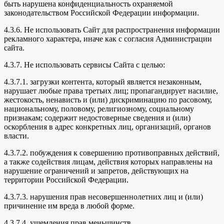
быть нарушена конфиденциальность охраняемой
законодательством Российской Федерации информации.
4.3.6. Не использовать Сайт для распространения информации
рекламного характера, иначе как с согласия Администрации
сайта.
4.3.7. Не использовать сервисы Сайта с целью:
4.3.7.1. загрузки контента, который является незаконным,
нарушает любые права третьих лиц; пропагандирует насилие,
жестокость, ненависть и (или) дискриминацию по расовому,
национальному, половому, религиозному, социальному
признакам; содержит недостоверные сведения и (или)
оскорбления в адрес конкретных лиц, организаций, органов
власти.
4.3.7.2. побуждения к совершению противоправных действий,
а также содействия лицам, действия которых направлены на
нарушение ограничений и запретов, действующих на
территории Российской Федерации.
4.3.7.3. нарушения прав несовершеннолетних лиц и (или)
причинение им вреда в любой форме.
4.3.7.4. ущемления прав меньшинств.