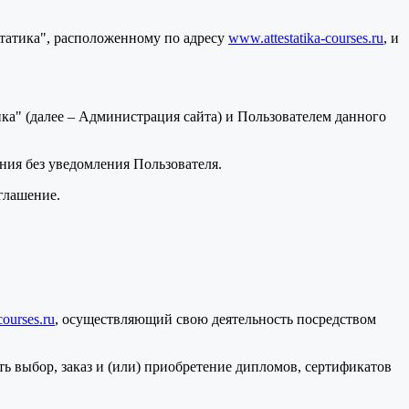
статика", расположенному по адресу
www.attestatika-courses.ru
, и
а" (далее – Администрация сайта) и Пользователем данного
ения без уведомления Пользователя.
глашение.
courses.ru
, осуществляющий свою деятельность посредством
ь выбор, заказ и (или) приобретение дипломов, сертификатов