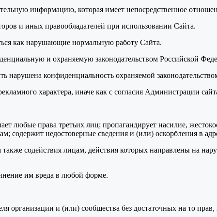
ительную информацию, которая имеет непосредственное отношен
торов и иных правообладателей при использовании Сайта.
аться как нарушающие нормальную работу Сайта.
фиденциальную и охраняемую законодательством Российской Фе
 быть нарушена конфиденциальность охраняемой законодательст
рекламного характера, иначе как с согласия Администрации сайт
ушает любые права третьих лиц; пропагандирует насилие, жесток
м; содержит недостоверные сведения и (или) оскорбления в адр
а также содействия лицам, действия которых направлены на нар
инение им вреда в любой форме.
теля организации и (или) сообщества без достаточных на то прав,