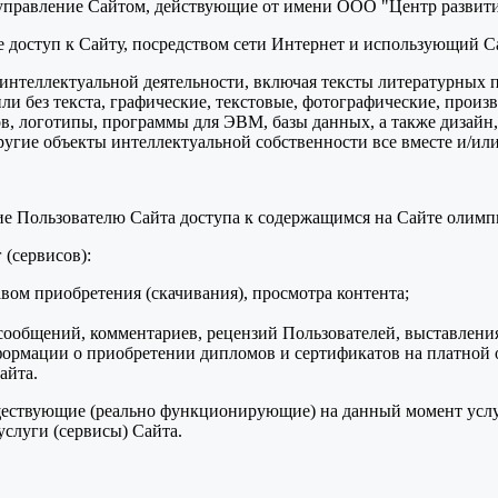
 управление Сайтом, действующие от имени ООО "Центр развити
ее доступ к Сайту, посредством сети Интернет и использующий С
ты интеллектуальной деятельности, включая тексты литературных 
и без текста, графические, текстовые, фотографические, произ
в, логотипы, программы для ЭВМ, базы данных, а также дизайн,
ругие объекты интеллектуальной собственности все вместе и/или
ние Пользователю Сайта доступа к содержащимся на Сайте олим
 (сервисов):
авом приобретения (скачивания), просмотра контента;
ообщений, комментариев, рецензий Пользователей, выставления
формации о приобретении дипломов и сертификатов на платной 
айта.
уществующие (реально функционирующие) на данный момент услу
слуги (сервисы) Сайта.