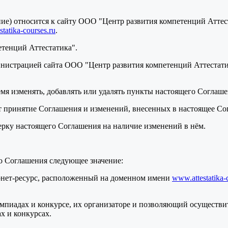
ение) относится к сайту ООО "Центр развития компетенций Атте
tatika-courses.ru
.
етенций Аттестатика".
нистрацией сайта ООО "Центр развития компетенций Аттестатик
ремя изменять, добавлять или удалять пункты настоящего Соглаш
т принятие Соглашения и изменений, внесенных в настоящее Со
верку настоящего Соглашения на наличие изменений в нём.
о Соглашения следующее значение:
ернет-ресурс, расположенный на доменном имени
www.attestatika-
мпиадах и конкурсе, их организаторе и позволяющий осуществит
х и конкурсах.