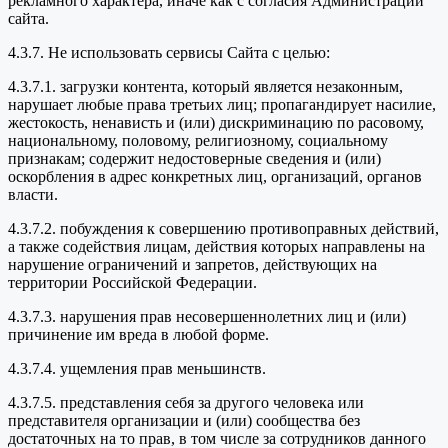
рекламного характера, иначе как с согласия Администрации
сайта.
4.3.7. Не использовать сервисы Сайта с целью:
4.3.7.1. загрузки контента, который является незаконным,
нарушает любые права третьих лиц; пропагандирует насилие,
жестокость, ненависть и (или) дискриминацию по расовому,
национальному, половому, религиозному, социальному
признакам; содержит недостоверные сведения и (или)
оскорбления в адрес конкретных лиц, организаций, органов
власти.
4.3.7.2. побуждения к совершению противоправных действий,
а также содействия лицам, действия которых направлены на
нарушение ограничений и запретов, действующих на
территории Российской Федерации.
4.3.7.3. нарушения прав несовершеннолетних лиц и (или)
причинение им вреда в любой форме.
4.3.7.4. ущемления прав меньшинств.
4.3.7.5. представления себя за другого человека или
представителя организации и (или) сообщества без
достаточных на то прав, в том числе за сотрудников данного