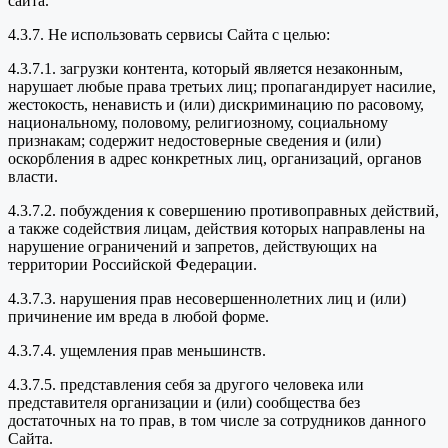
сайта.
4.3.7. Не использовать сервисы Сайта с целью:
4.3.7.1. загрузки контента, который является незаконным,
нарушает любые права третьих лиц; пропагандирует насилие,
жестокость, ненависть и (или) дискриминацию по расовому,
национальному, половому, религиозному, социальному
признакам; содержит недостоверные сведения и (или)
оскорбления в адрес конкретных лиц, организаций, органов
власти.
4.3.7.2. побуждения к совершению противоправных действий,
а также содействия лицам, действия которых направлены на
нарушение ограничений и запретов, действующих на
территории Российской Федерации.
4.3.7.3. нарушения прав несовершеннолетних лиц и (или)
причинение им вреда в любой форме.
4.3.7.4. ущемления прав меньшинств.
4.3.7.5. представления себя за другого человека или
представителя организации и (или) сообщества без
достаточных на то прав, в том числе за сотрудников данного
Сайта.