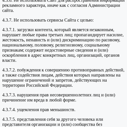
4.3.6. Не использовать Сайт для распространения информации
рекламного характера, иначе как с согласия Администрации
сайта.
4.3.7. Не использовать сервисы Сайта с целью:
4.3.7.1. загрузки контента, который является незаконным,
нарушает любые права третьих лиц; пропагандирует насилие,
жестокость, ненависть и (или) дискриминацию по расовому,
национальному, половому, религиозному, социальному
признакам; содержит недостоверные сведения и (или)
оскорбления в адрес конкретных лиц, организаций, органов
власти.
4.3.7.2. побуждения к совершению противоправных действий,
а также содействия лицам, действия которых направлены на
нарушение ограничений и запретов, действующих на
территории Российской Федерации.
4.3.7.3. нарушения прав несовершеннолетних лиц и (или)
причинение им вреда в любой форме.
4.3.7.4. ущемления прав меньшинств.
4.3.7.5. представления себя за другого человека или
представителя организации и (или) сообщества без