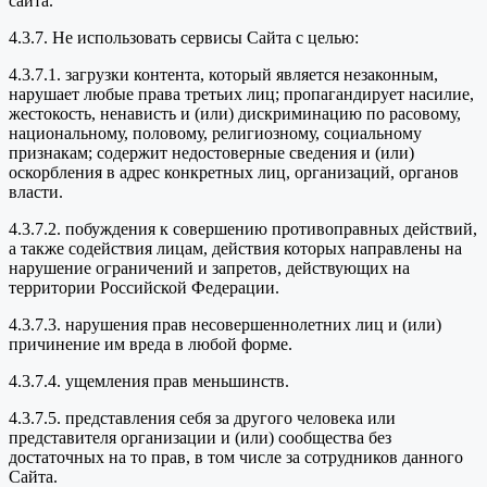
сайта.
4.3.7. Не использовать сервисы Сайта с целью:
4.3.7.1. загрузки контента, который является незаконным,
нарушает любые права третьих лиц; пропагандирует насилие,
жестокость, ненависть и (или) дискриминацию по расовому,
национальному, половому, религиозному, социальному
признакам; содержит недостоверные сведения и (или)
оскорбления в адрес конкретных лиц, организаций, органов
власти.
4.3.7.2. побуждения к совершению противоправных действий,
а также содействия лицам, действия которых направлены на
нарушение ограничений и запретов, действующих на
территории Российской Федерации.
4.3.7.3. нарушения прав несовершеннолетних лиц и (или)
причинение им вреда в любой форме.
4.3.7.4. ущемления прав меньшинств.
4.3.7.5. представления себя за другого человека или
представителя организации и (или) сообщества без
достаточных на то прав, в том числе за сотрудников данного
Сайта.