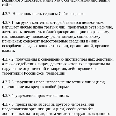
рекламного характера, иначе как с согласия Администрации
сайта.
4.3.7. Не использовать сервисы Сайта с целью:
4.3.7.1. загрузки контента, который является незаконным,
нарушает любые права третьих лиц; пропагандирует насилие,
жестокость, ненависть и (или) дискриминацию по расовому,
национальному, половому, религиозному, социальному
признакам; содержит недостоверные сведения и (или)
оскорбления в адрес конкретных лиц, организаций, органов
власти.
4.3.7.2. побуждения к совершению противоправных действий,
а также содействия лицам, действия которых направлены на
нарушение ограничений и запретов, действующих на
территории Российской Федерации.
4.3.7.3. нарушения прав несовершеннолетних лиц и (или)
причинение им вреда в любой форме.
4.3.7.4. ущемления прав меньшинств.
4.3.7.5. представления себя за другого человека или
представителя организации и (или) сообщества без
достаточных на то прав, в том числе за сотрудников данного