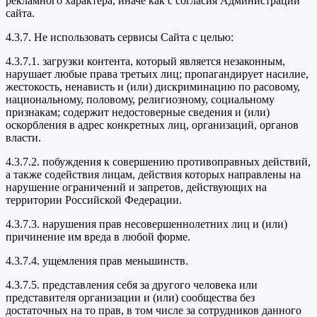
рекламного характера, иначе как с согласия Администрации
сайта.
4.3.7. Не использовать сервисы Сайта с целью:
4.3.7.1. загрузки контента, который является незаконным,
нарушает любые права третьих лиц; пропагандирует насилие,
жестокость, ненависть и (или) дискриминацию по расовому,
национальному, половому, религиозному, социальному
признакам; содержит недостоверные сведения и (или)
оскорбления в адрес конкретных лиц, организаций, органов
власти.
4.3.7.2. побуждения к совершению противоправных действий,
а также содействия лицам, действия которых направлены на
нарушение ограничений и запретов, действующих на
территории Российской Федерации.
4.3.7.3. нарушения прав несовершеннолетних лиц и (или)
причинение им вреда в любой форме.
4.3.7.4. ущемления прав меньшинств.
4.3.7.5. представления себя за другого человека или
представителя организации и (или) сообщества без
достаточных на то прав, в том числе за сотрудников данного