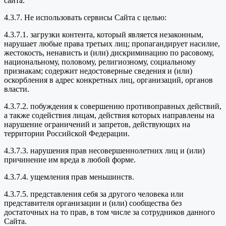
сайта.
4.3.7. Не использовать сервисы Сайта с целью:
4.3.7.1. загрузки контента, который является незаконным,
нарушает любые права третьих лиц; пропагандирует насилие,
жестокость, ненависть и (или) дискриминацию по расовому,
национальному, половому, религиозному, социальному
признакам; содержит недостоверные сведения и (или)
оскорбления в адрес конкретных лиц, организаций, органов
власти.
4.3.7.2. побуждения к совершению противоправных действий,
а также содействия лицам, действия которых направлены на
нарушение ограничений и запретов, действующих на
территории Российской Федерации.
4.3.7.3. нарушения прав несовершеннолетних лиц и (или)
причинение им вреда в любой форме.
4.3.7.4. ущемления прав меньшинств.
4.3.7.5. представления себя за другого человека или
представителя организации и (или) сообщества без
достаточных на то прав, в том числе за сотрудников данного
Сайта.