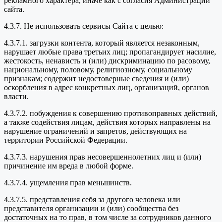
рекламного характера, иначе как с согласия Администрации
сайта.
4.3.7. Не использовать сервисы Сайта с целью:
4.3.7.1. загрузки контента, который является незаконным,
нарушает любые права третьих лиц; пропагандирует насилие,
жестокость, ненависть и (или) дискриминацию по расовому,
национальному, половому, религиозному, социальному
признакам; содержит недостоверные сведения и (или)
оскорбления в адрес конкретных лиц, организаций, органов
власти.
4.3.7.2. побуждения к совершению противоправных действий,
а также содействия лицам, действия которых направлены на
нарушение ограничений и запретов, действующих на
территории Российской Федерации.
4.3.7.3. нарушения прав несовершеннолетних лиц и (или)
причинение им вреда в любой форме.
4.3.7.4. ущемления прав меньшинств.
4.3.7.5. представления себя за другого человека или
представителя организации и (или) сообщества без
достаточных на то прав, в том числе за сотрудников данного