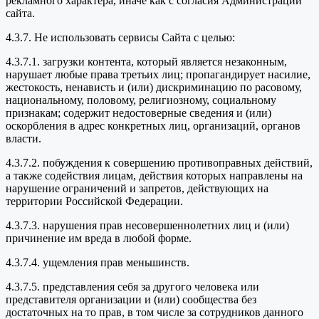
рекламного характера, иначе как с согласия Администрации
сайта.
4.3.7. Не использовать сервисы Сайта с целью:
4.3.7.1. загрузки контента, который является незаконным,
нарушает любые права третьих лиц; пропагандирует насилие,
жестокость, ненависть и (или) дискриминацию по расовому,
национальному, половому, религиозному, социальному
признакам; содержит недостоверные сведения и (или)
оскорбления в адрес конкретных лиц, организаций, органов
власти.
4.3.7.2. побуждения к совершению противоправных действий,
а также содействия лицам, действия которых направлены на
нарушение ограничений и запретов, действующих на
территории Российской Федерации.
4.3.7.3. нарушения прав несовершеннолетних лиц и (или)
причинение им вреда в любой форме.
4.3.7.4. ущемления прав меньшинств.
4.3.7.5. представления себя за другого человека или
представителя организации и (или) сообщества без
достаточных на то прав, в том числе за сотрудников данного