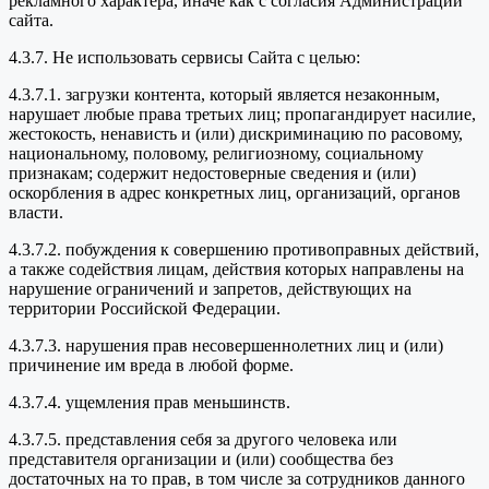
рекламного характера, иначе как с согласия Администрации
сайта.
4.3.7. Не использовать сервисы Сайта с целью:
4.3.7.1. загрузки контента, который является незаконным,
нарушает любые права третьих лиц; пропагандирует насилие,
жестокость, ненависть и (или) дискриминацию по расовому,
национальному, половому, религиозному, социальному
признакам; содержит недостоверные сведения и (или)
оскорбления в адрес конкретных лиц, организаций, органов
власти.
4.3.7.2. побуждения к совершению противоправных действий,
а также содействия лицам, действия которых направлены на
нарушение ограничений и запретов, действующих на
территории Российской Федерации.
4.3.7.3. нарушения прав несовершеннолетних лиц и (или)
причинение им вреда в любой форме.
4.3.7.4. ущемления прав меньшинств.
4.3.7.5. представления себя за другого человека или
представителя организации и (или) сообщества без
достаточных на то прав, в том числе за сотрудников данного