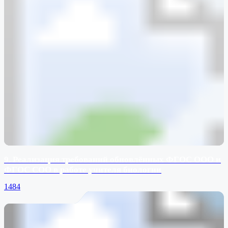
9. Реализация требований обновлённых ФГОС ООО и
ФГОС СОО в работе учителя биологии
1484