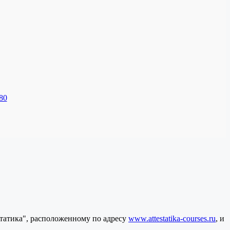
80
статика", расположенному по адресу
www.attestatika-courses.ru
, и