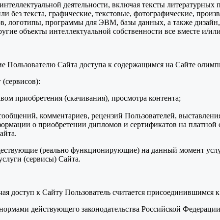
ты интеллектуальной деятельности, включая тексты литературных 
и без текста, графические, текстовые, фотографические, произ
в, логотипы, программы для ЭВМ, базы данных, а также дизайн,
ругие объекты интеллектуальной собственности все вместе и/или
ние Пользователю Сайта доступа к содержащимся на Сайте олим
 (сервисов):
авом приобретения (скачивания), просмотра контента;
ообщений, комментариев, рецензий Пользователей, выставления
формации о приобретении дипломов и сертификатов на платной 
айта.
уществующие (реально функционирующие) на данный момент услу
слуги (сервисы) Сайта.
учая доступ к Сайту Пользователь считается присоединившимся 
я нормами действующего законодательства Российской Федераци