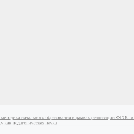
 и методика начального образования в рамках реализации ФГОС
у как педагогическая наука