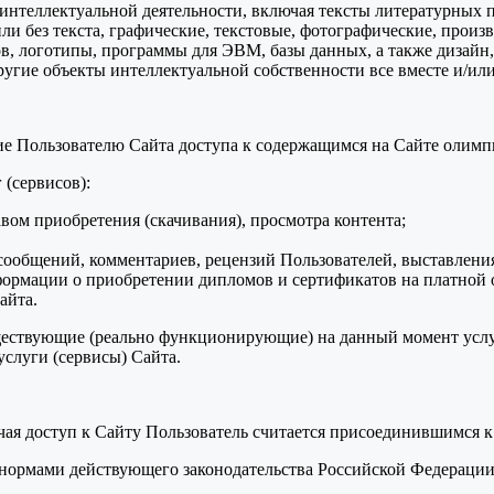
ты интеллектуальной деятельности, включая тексты литературных 
и без текста, графические, текстовые, фотографические, произ
в, логотипы, программы для ЭВМ, базы данных, а также дизайн,
ругие объекты интеллектуальной собственности все вместе и/или
ние Пользователю Сайта доступа к содержащимся на Сайте олим
 (сервисов):
авом приобретения (скачивания), просмотра контента;
ообщений, комментариев, рецензий Пользователей, выставления
формации о приобретении дипломов и сертификатов на платной 
айта.
уществующие (реально функционирующие) на данный момент услу
слуги (сервисы) Сайта.
учая доступ к Сайту Пользователь считается присоединившимся 
я нормами действующего законодательства Российской Федераци