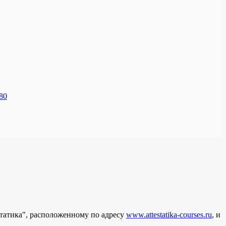
80
статика", расположенному по адресу
www.attestatika-courses.ru
, и