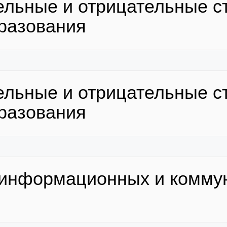
ельные и отрицательные с
разования
ельные и отрицательные с
разования
е информационных и комм