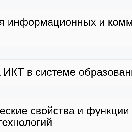
ия информационных и ком
а ИКТ в системе образован
ческие свойства и функци
технологий