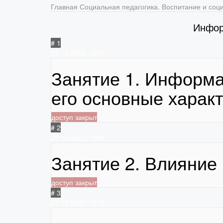
Главная
Социальная педагогика. Воспитание и соц
Инфор
# 1
25.10.2022
1240
Занятие 1. Информа
его основные харак
доступ закрыт
# 2
25.10.2022
1288
Занятие 2. Влияние
доступ закрыт
# 3
27.10.2022
1219