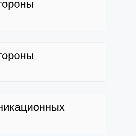
тороны
тороны
уникационных