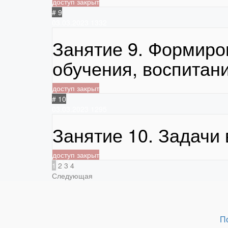
доступ закрыт
# 9
03.03.2023
1332
Занятие 9. Формиро
обучения, воспитан
доступ закрыт
# 10
03.03.2023
1295
Занятие 10. Задачи
доступ закрыт
1
2
3
4
Следующая
П