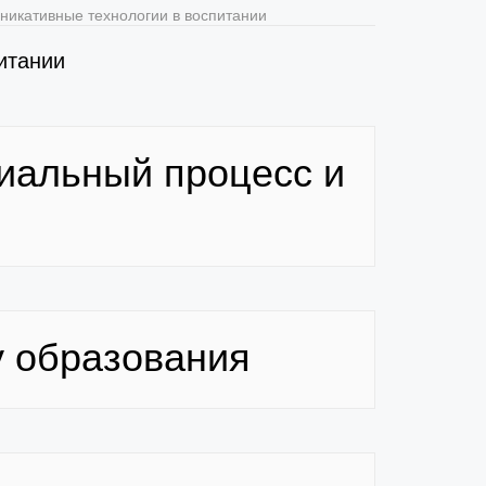
икативные технологии в воспитании
итании
иальный процесс и
у образования