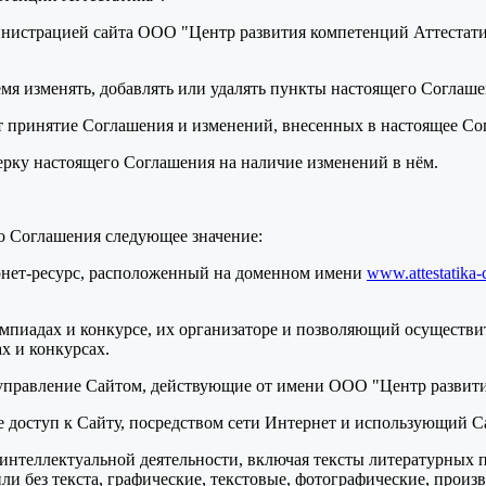
нистрацией сайта ООО "Центр развития компетенций Аттестатик
ремя изменять, добавлять или удалять пункты настоящего Соглаш
т принятие Соглашения и изменений, внесенных в настоящее Со
верку настоящего Соглашения на наличие изменений в нём.
о Соглашения следующее значение:
ернет-ресурс, расположенный на доменном имени
www.attestatika-
мпиадах и конкурсе, их организаторе и позволяющий осуществит
х и конкурсах.
 управление Сайтом, действующие от имени ООО "Центр развити
ее доступ к Сайту, посредством сети Интернет и использующий С
ты интеллектуальной деятельности, включая тексты литературных 
и без текста, графические, текстовые, фотографические, произ