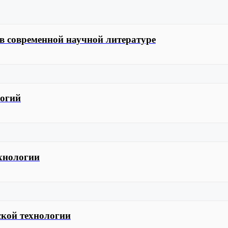
 в современной научной литературе
логий
ехнологии
ской технологии