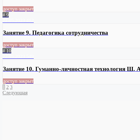
доступ закрыт
# 9
22.05.2023
412
Занятие 9. Педагогика сотрудничества
доступ закрыт
# 10
22.05.2023
549
Занятие 10. Гуманно-личностная технология Ш.
доступ закрыт
1
2
3
Следующая