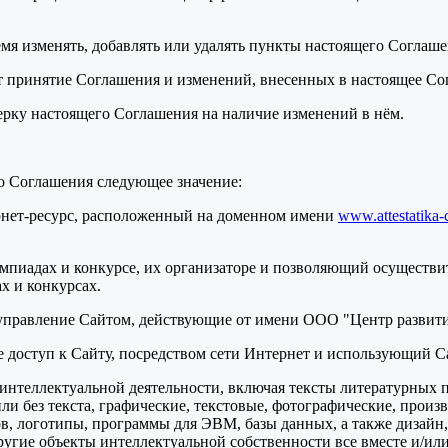
ремя изменять, добавлять или удалять пункты настоящего Соглаш
т принятие Соглашения и изменений, внесенных в настоящее Со
верку настоящего Соглашения на наличие изменений в нём.
о Соглашения следующее значение:
ернет-ресурс, расположенный на доменном имени
www.attestatika-
мпиадах и конкурсе, их организаторе и позволяющий осуществит
х и конкурсах.
 управление Сайтом, действующие от имени ООО "Центр развити
ее доступ к Сайту, посредством сети Интернет и использующий С
ты интеллектуальной деятельности, включая тексты литературных 
и без текста, графические, текстовые, фотографические, произ
в, логотипы, программы для ЭВМ, базы данных, а также дизайн,
ругие объекты интеллектуальной собственности все вместе и/или