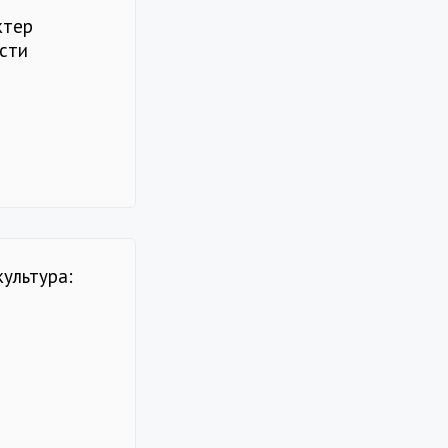
ктер
сти
культура: