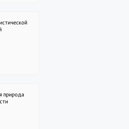
нистической
й
ая природа
сти