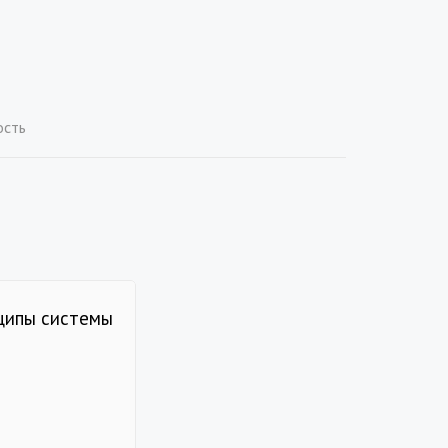
ость
нципы системы