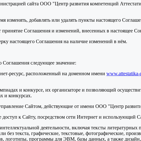
нистрацией сайта ООО "Центр развития компетенций Аттестатик
ремя изменять, добавлять или удалять пункты настоящего Соглаш
т принятие Соглашения и изменений, внесенных в настоящее Со
верку настоящего Соглашения на наличие изменений в нём.
о Соглашения следующее значение:
ернет-ресурс, расположенный на доменном имени
www.attestatika-
мпиадах и конкурсе, их организаторе и позволяющий осуществит
х и конкурсах.
 управление Сайтом, действующие от имени ООО "Центр развити
ее доступ к Сайту, посредством сети Интернет и использующий С
ты интеллектуальной деятельности, включая тексты литературных 
и без текста, графические, текстовые, фотографические, произ
в, логотипы, программы для ЭВМ, базы данных, а также дизайн,