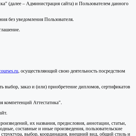
а" (далее – Администрация сайта) и Пользователем данного
ения без уведомления Пользователя.
глашение.
courses.ru
, осуществляющий свою деятельность посредством
ь выбор, заказ и (или) приобретение дипломов, сертификатов
я компетенций Аттестатика".
айт.
произведений, их названия, предисловия, аннотации, статьи,
водные, составные и иные произведения, пользовательские
 структура, выбор, координация, внешний вид, общий стиль и