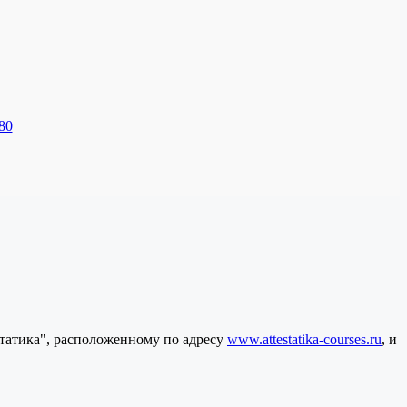
80
статика", расположенному по адресу
www.attestatika-courses.ru
, и