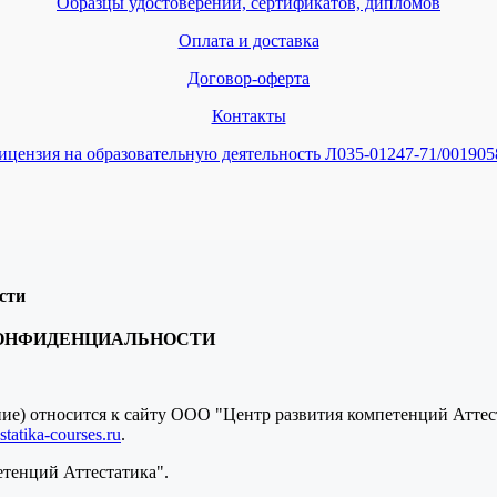
Образцы удостоверений, сертификатов, дипломов
Оплата и доставка
Договор-оферта
Контакты
ицензия на образовательную деятельность Л035-01247-71/001905
сти
КОНФИДЕНЦИАЛЬНОСТИ
ение) относится к сайту ООО "Центр развития компетенций Атте
tatika-courses.ru
.
етенций Аттестатика".