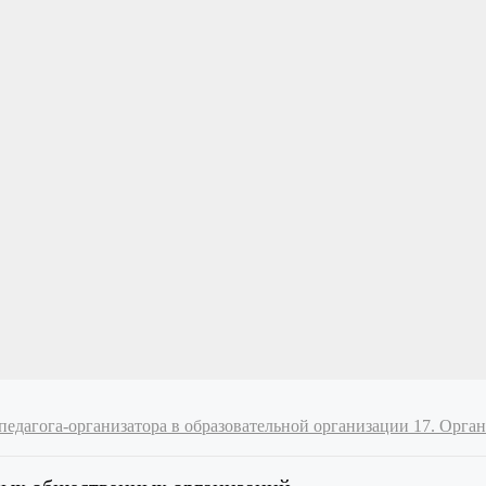
 педагога-организатора в образовательной организации
17. Орга