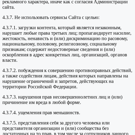
рекламного характера, иначе как с согласия Администрации
сайта.
4.3.7. Не использовать сервисы Сайта с целью:
4.3.7.1. загрузки контента, который является незаконным,
нарушает любые права третьих лиц; пропагандирует насилие,
жестокость, ненависть и (или) дискриминацию по расовому,
национальному, половому, религиозному, социальному
признакам; содержит недостоверные сведения и (или)
оскорбления в адрес конкретных лиц, организаций, органов
власти.
4.3.7.2. побуждения к совершению противоправных действий,
а также содействия лицам, действия которых направлены на
нарушение ограничений и запретов, действующих на
территории Российской Федерации.
4.3.7.3. нарушения прав несовершеннолетних лиц и (или)
причинение им вреда в любой форме.
4.3.7.4. ущемления прав меньшинств.
4.3.7.5. представления себя за другого человека или
представителя организации и (или) сообщества без
достаточных на то прав, в том числе за сотрудников данного