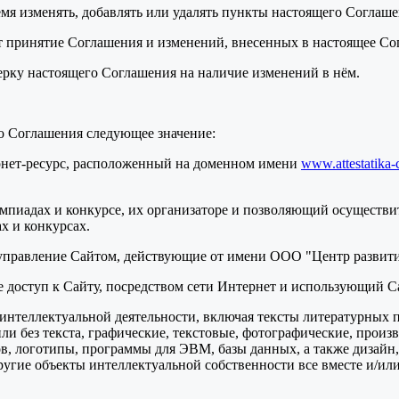
ремя изменять, добавлять или удалять пункты настоящего Соглаш
т принятие Соглашения и изменений, внесенных в настоящее Со
верку настоящего Соглашения на наличие изменений в нём.
о Соглашения следующее значение:
ернет-ресурс, расположенный на доменном имени
www.attestatika-
мпиадах и конкурсе, их организаторе и позволяющий осуществит
х и конкурсах.
 управление Сайтом, действующие от имени ООО "Центр развити
ее доступ к Сайту, посредством сети Интернет и использующий С
ты интеллектуальной деятельности, включая тексты литературных 
и без текста, графические, текстовые, фотографические, произ
в, логотипы, программы для ЭВМ, базы данных, а также дизайн,
ругие объекты интеллектуальной собственности все вместе и/или