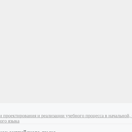
ии проектирования и реализации учебного процесса в начально
ого языка