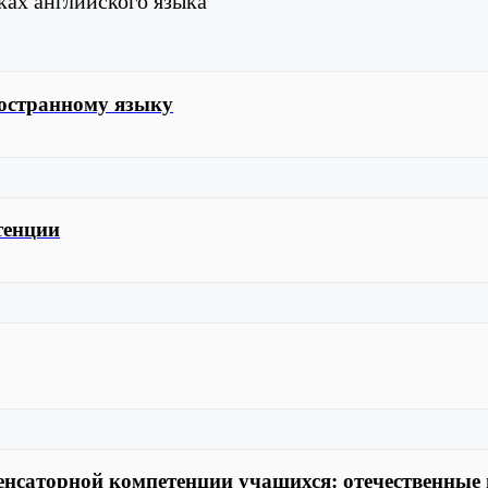
ах английского языка
ностранному языку
тенции
енсаторной компетенции учащихся: отечественные 