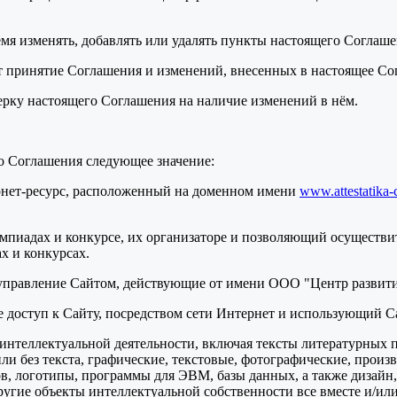
ремя изменять, добавлять или удалять пункты настоящего Соглаш
т принятие Соглашения и изменений, внесенных в настоящее Со
верку настоящего Соглашения на наличие изменений в нём.
о Соглашения следующее значение:
ернет-ресурс, расположенный на доменном имени
www.attestatika-
мпиадах и конкурсе, их организаторе и позволяющий осуществит
х и конкурсах.
 управление Сайтом, действующие от имени ООО "Центр развити
ее доступ к Сайту, посредством сети Интернет и использующий С
ты интеллектуальной деятельности, включая тексты литературных 
и без текста, графические, текстовые, фотографические, произ
в, логотипы, программы для ЭВМ, базы данных, а также дизайн,
ругие объекты интеллектуальной собственности все вместе и/или