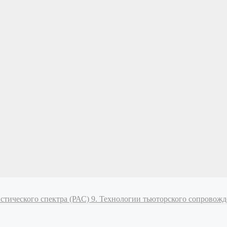
истического спектра (РАС)
9. Технологии тьюторского сопровож