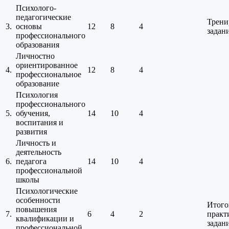
Психолого-
педагогические
Трени
3.
основы
12
8
4
задан
профессионального
образования
Личностно
ориентированное
4.
12
8
4
профессиональное
образование
Психология
профессионального
5.
обучения,
14
10
4
воспитания и
развития
Личность и
деятельность
6.
педагога
14
10
4
профессиональной
школы
Психологические
особенности
Итого
повышения
7.
6
4
2
практ
квалификации и
задан
профессиональной