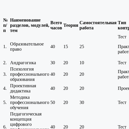
№
Наименование
Всего
Самостоятельная
Тип
п/
разделов, модулей,
Теория
часов
работа
конт
п
тем
Тест
Образовательное
1.
40
15
25
Прак
право
работ
2.
Андрагогика
30
20
10
Тест
Психология
Прак
3.
профессионального
40
20
20
работ
образования
Проективная
4.
40
20
20
Прое
дидактика
Методика
5.
профессионального
50
20
30
Тест
обучения
Педагогическая
концепция
цифрового
6.
40
20
20
Тест