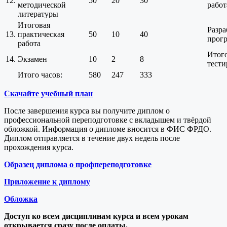
12.
50
20
30
методической
работ
литературы
Итоговая
Разра
13.
практическая
50
10
40
прог
работа
Итог
14.
Экзамен
10
2
8
тести
Итого часов:
580
247
333
Скачайте учебный план
После завершения курса вы получите диплом о
профессиональной переподготовке с вкладышем и твёрдой
обложкой. Информация о дипломе вносится в ФИС ФРДО.
Диплом отправляется в течение двух недель после
прохождения курса.
Образец диплома о профпереподготовке
Приложение к диплому
Обложка
Доступ ко всем дисциплинам курса и всем урокам
открывается сразу после оплаты.