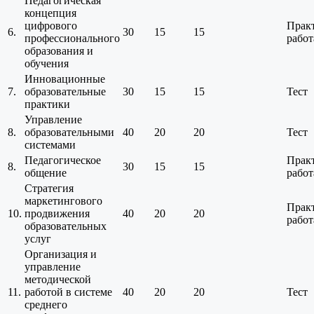
Педагогическая
концепция
цифрового
Прак
6.
30
15
15
профессионального
работ
образования и
обучения
Инновационные
7.
образовательные
30
15
15
Тест
практики
Управление
8.
образовательными
40
20
20
Тест
системами
Педагогическое
Прак
8.
30
15
15
общение
работ
Стратегия
маркетингового
Прак
10.
продвижения
40
20
20
работ
образовательных
услуг
Организация и
управление
методической
11.
работой в системе
40
20
20
Тест
среднего