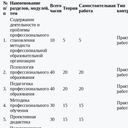
№
Наименование
Всего
Самостоятельная
Тип
п/
разделов, модулей,
Теория
часов
работа
конт
п
тем
Содержание
деятельности и
проблемы
профессионального
Прак
1.
становления
10
5
5
работ
методиста
профессиональной
образовательной
организации
Психология
Прак
2.
профессионального
40
20
20
работ
образования
Педагогика
Прак
3.
профессионального
40
20
20
работ
образования
Методика
Прак
4.
профессионального
30
15
15
работ
обучения
Проективная
5.
30
15
15
дидактика