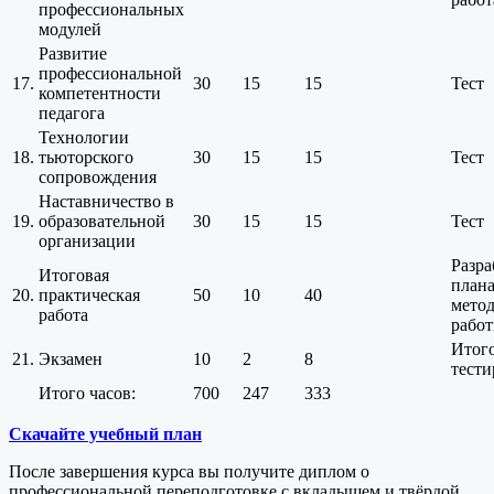
профессиональных
модулей
Развитие
профессиональной
17.
30
15
15
Тест
компетентности
педагога
Технологии
18.
тьюторского
30
15
15
Тест
сопровождения
Наставничество в
19.
образовательной
30
15
15
Тест
организации
Разра
Итоговая
план
20.
практическая
50
10
40
мето
работа
рабо
Итог
21.
Экзамен
10
2
8
тести
Итого часов:
700
247
333
Скачайте учебный план
После завершения курса вы получите диплом о
профессиональной переподготовке с вкладышем и твёрдой