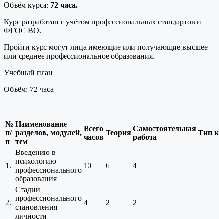
Объём курса:
72 часа.
Курс разработан с учётом профессиональных стандартов и
ФГОС ВО.
Пройти курс могут лица имеющие или получающие высшее
или среднее профессиональное образования.
Учебный план
Объём: 72 часа
№
Наименование
Всего
Самостоятельная
п/
разделов, модулей,
Теория
Тип к
часов
работа
п
тем
Введению в
психологию
1.
10
6
4
профессионального
образования
Стадии
профессионального
2.
4
2
2
становления
личности