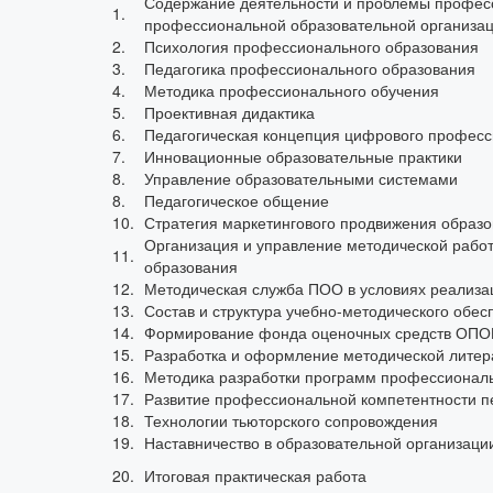
Содержание деятельности и проблемы профес
1.
профессиональной образовательной организа
2.
Психология профессионального образования
3.
Педагогика профессионального образования
4.
Методика профессионального обучения
5.
Проективная дидактика
6.
Педагогическая концепция цифрового професс
7.
Инновационные образовательные практики
8.
Управление образовательными системами
8.
Педагогическое общение
10.
Стратегия маркетингового продвижения образо
Организация и управление методической рабо
11.
образования
12.
Методическая служба ПОО в условиях реализ
13.
Состав и структура учебно-методического обе
14.
Формирование фонда оценочных средств ОПОП
15.
Разработка и оформление методической литер
16.
Методика разработки программ профессионал
17.
Развитие профессиональной компетентности п
18.
Технологии тьюторского сопровождения
19.
Наставничество в образовательной организаци
20.
Итоговая практическая работа