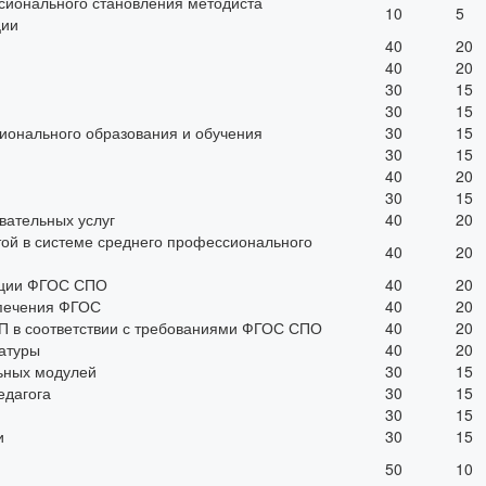
сионального становления методиста
10
5
ции
40
20
40
20
30
15
30
15
ионального образования и обучения
30
15
30
15
40
20
30
15
вательных услуг
40
20
той в системе среднего профессионального
40
20
ации ФГОС СПО
40
20
спечения ФГОС
40
20
 в соответствии с требованиями ФГОС СПО
40
20
атуры
40
20
ьных модулей
30
15
едагога
30
15
30
15
и
30
15
50
10