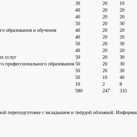
30
20
10
40
20
20
40
20
20
50
20
30
о образования и обучения
40
20
20
40
20
20
50
20
30
40
20
20
ых услуг
50
20
30
го профессионального образования
50
20
30
50
20
30
50
10
40
10
2
8
580
247
333
ной переподготовке с вкладышем и твёрдой обложкой. Информа