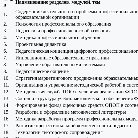
Наименование разделов, модулей, тем
п
Содержание деятельности и проблемы профессиональног
1.
образовательной организации
2.
Психология профессионального образования
3.
Педагогика профессионального образования
4.
Методика профессионального обучения
5.
Проективная дидактика
6.
Педагогическая концепция цифрового профессиональног
7.
Инновационные образовательные практики
8.
Управление образовательными системами
8.
Педагогическое общение
10.
Стратегия маркетингового продвижения образовательны
11.
Организация и управление методической работой в сист
12.
Методическая служба ПОО в условиях реализации ФГ
13.
Состав и структура учебно-методического обеспечения
14.
Формирование фонда оценочных средств ОПОП в соотв
15.
Разработка и оформление методической литературы
16.
Методика разработки программ профессиональных моду
17.
Развитие профессиональной компетентности педагога
18.
Технологии тьюторского сопровождения