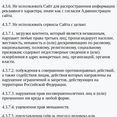
4.3.6. Не использовать Сайт для распространения информации
рекламного характера, иначе как с согласия Администрации
сайта.
4.3.7. Не использовать сервисы Сайта с целью:
4.3.7.1. загрузки контента, который является незаконным,
нарушает любые права третьих лиц; пропагандирует насилие,
жестокость, ненависть и (или) дискриминацию по расовому,
национальному, половому, религиозному, социальному
признакам; содержит недостоверные сведения и (или)
оскорбления в адрес конкретных лиц, организаций, органов
власти.
4.3.7.2. побуждения к совершению противоправных действий,
а также содействия лицам, действия которых направлены на
нарушение ограничений и запретов, действующих на
территории Российской Федерации.
4.3.7.3. нарушения прав несовершеннолетних лиц и (или)
причинение им вреда в любой форме.
4.3.7.4. ущемления прав меньшинств.
4.3.7.5. представления себя за другого человека или