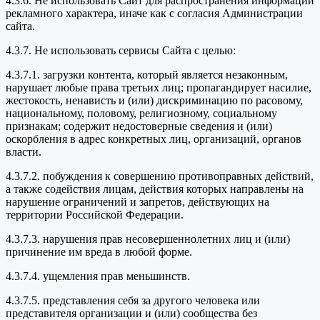
4.3.6. Не использовать Сайт для распространения информации
рекламного характера, иначе как с согласия Администрации
сайта.
4.3.7. Не использовать сервисы Сайта с целью:
4.3.7.1. загрузки контента, который является незаконным,
нарушает любые права третьих лиц; пропагандирует насилие,
жестокость, ненависть и (или) дискриминацию по расовому,
национальному, половому, религиозному, социальному
признакам; содержит недостоверные сведения и (или)
оскорбления в адрес конкретных лиц, организаций, органов
власти.
4.3.7.2. побуждения к совершению противоправных действий,
а также содействия лицам, действия которых направлены на
нарушение ограничений и запретов, действующих на
территории Российской Федерации.
4.3.7.3. нарушения прав несовершеннолетних лиц и (или)
причинение им вреда в любой форме.
4.3.7.4. ущемления прав меньшинств.
4.3.7.5. представления себя за другого человека или
представителя организации и (или) сообщества без