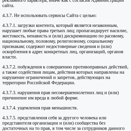
рекламного характера, иначе как с согласия Администрации
сайта.
4.3.7. Не использовать сервисы Сайта с целью:
4.3.7.1. загрузки контента, который является незаконным,
нарушает любые права третьих лиц; пропагандирует насилие,
жестокость, ненависть и (или) дискриминацию по расовому,
национальному, половому, религиозному, социальному
признакам; содержит недостоверные сведения и (или)
оскорбления в адрес конкретных лиц, организаций, органов
власти.
4.3.7.2. побуждения к совершению противоправных действий,
а также содействия лицам, действия которых направлены на
нарушение ограничений и запретов, действующих на
территории Российской Федерации.
4.3.7.3. нарушения прав несовершеннолетних лиц и (или)
причинение им вреда в любой форме.
4.3.7.4. ущемления прав меньшинств.
4.3.7.5. представления себя за другого человека или
представителя организации и (или) сообщества без
достаточных на то прав, в том числе за сотрудников данного