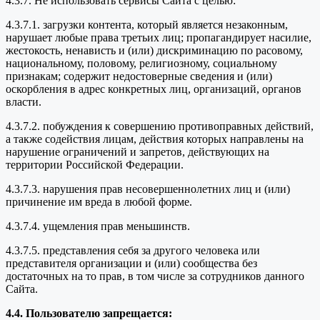
4.3.7. Не использовать сервисы Сайта с целью:
4.3.7.1. загрузки контента, который является незаконным,
нарушает любые права третьих лиц; пропагандирует насилие,
жестокость, ненависть и (или) дискриминацию по расовому,
национальному, половому, религиозному, социальному
признакам; содержит недостоверные сведения и (или)
оскорбления в адрес конкретных лиц, организаций, органов
власти.
4.3.7.2. побуждения к совершению противоправных действий,
а также содействия лицам, действия которых направлены на
нарушение ограничений и запретов, действующих на
территории Российской Федерации.
4.3.7.3. нарушения прав несовершеннолетних лиц и (или)
причинение им вреда в любой форме.
4.3.7.4. ущемления прав меньшинств.
4.3.7.5. представления себя за другого человека или
представителя организации и (или) сообщества без
достаточных на то прав, в том числе за сотрудников данного
Сайта.
4.4. Пользователю запрещается: