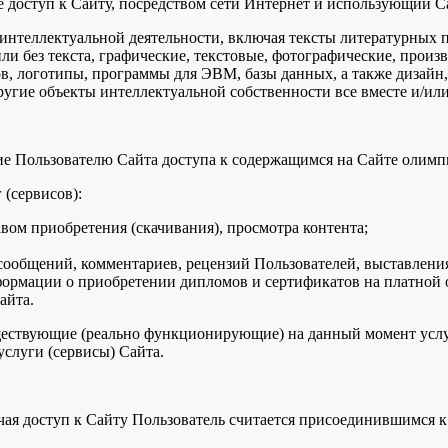
ее доступ к Сайту, посредством сети Интернет и использующий С
ты интеллектуальной деятельности, включая тексты литературных 
и без текста, графические, текстовые, фотографические, произ
в, логотипы, программы для ЭВМ, базы данных, а также дизайн,
ругие объекты интеллектуальной собственности все вместе и/или
ние Пользователю Сайта доступа к содержащимся на Сайте олим
 (сервисов):
авом приобретения (скачивания), просмотра контента;
ообщений, комментариев, рецензий Пользователей, выставления
формации о приобретении дипломов и сертификатов на платной 
айта.
уществующие (реально функционирующие) на данный момент услу
слуги (сервисы) Сайта.
учая доступ к Сайту Пользователь считается присоединившимся 