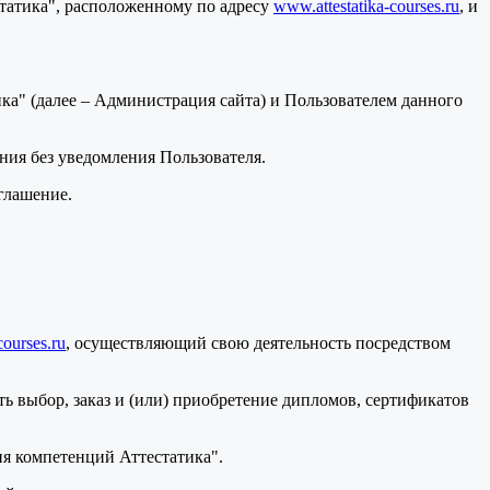
статика", расположенному по адресу
www.attestatika-courses.ru
, и
а" (далее – Администрация сайта) и Пользователем данного
ения без уведомления Пользователя.
глашение.
courses.ru
, осуществляющий свою деятельность посредством
ь выбор, заказ и (или) приобретение дипломов, сертификатов
я компетенций Аттестатика".