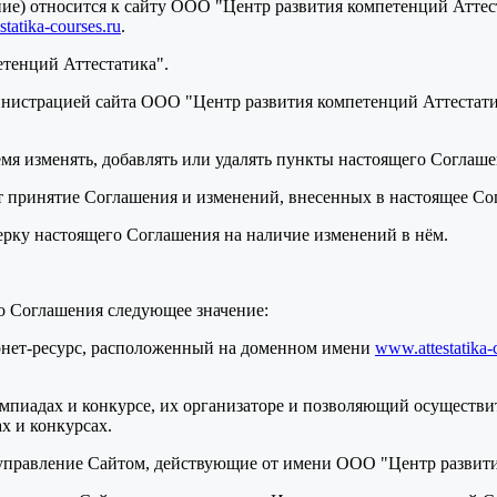
ение) относится к сайту ООО "Центр развития компетенций Атте
tatika-courses.ru
.
етенций Аттестатика".
нистрацией сайта ООО "Центр развития компетенций Аттестатик
ремя изменять, добавлять или удалять пункты настоящего Соглаш
т принятие Соглашения и изменений, внесенных в настоящее Со
верку настоящего Соглашения на наличие изменений в нём.
о Соглашения следующее значение:
ернет-ресурс, расположенный на доменном имени
www.attestatika-
мпиадах и конкурсе, их организаторе и позволяющий осуществит
х и конкурсах.
 управление Сайтом, действующие от имени ООО "Центр развити