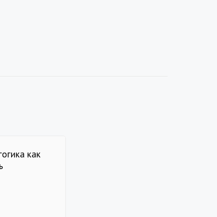
гогика как
ь