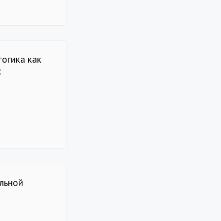
гогика как
с
альной