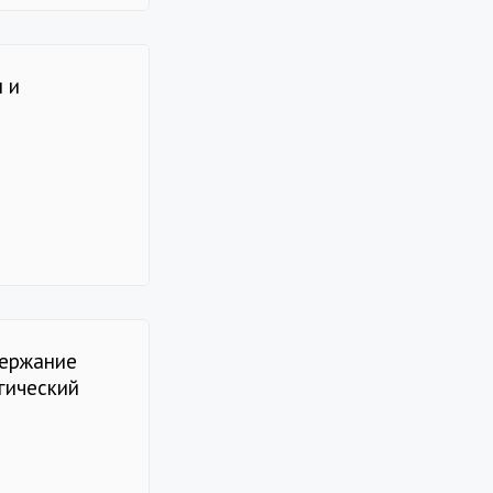
ы и
держание
гический