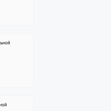
льной
ной